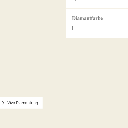
Diamantfarbe
H
Viva Diamantring