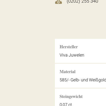
(0202) 255 340
Hersteller
Viva Juwelen
Material
585/- Gelb- und Weißgol
Steingewicht
0,07 ct.