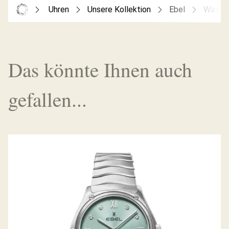
Uhren
Unsere Kollektion
Ebel
Wave 
Das könnte Ihnen auch
gefallen...
SPORT CLASSIC GRANDE