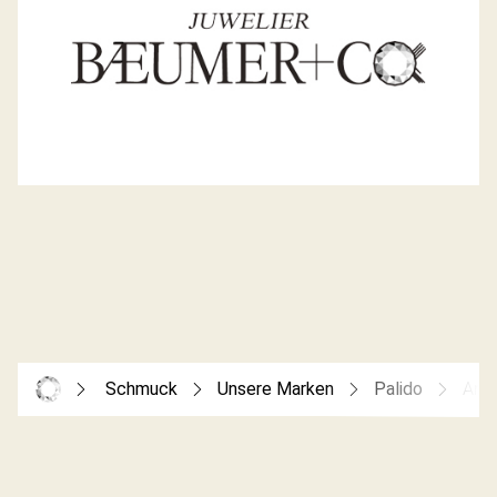
Schmuck
Unsere Marken
Palido
Anh