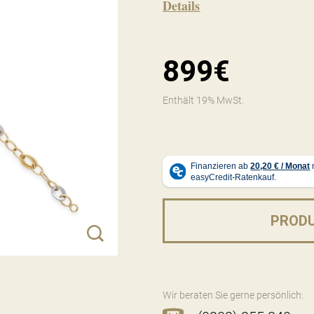
Details
899€
Enthält 19% MwSt.
PROD
Wir beraten Sie gerne persönlich: