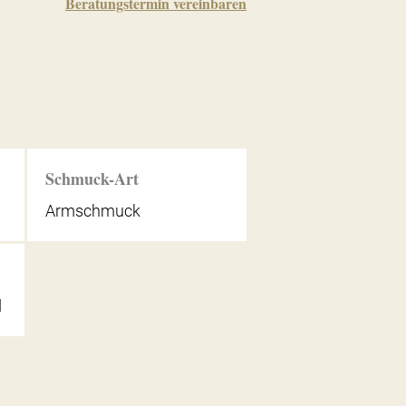
Beratungstermin vereinbaren
Schmuck-Art
Armschmuck
d