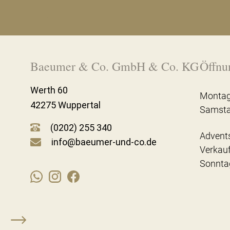
Baeumer & Co. GmbH & Co. KG
Öffnu
Werth 60
Montag
42275 Wuppertal
Samst
(0202) 255 340
Advent
info@baeumer-und-co.de
Verkau
Sonnta