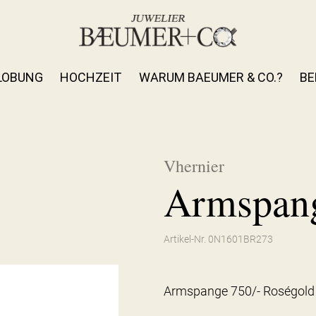
LOBUNG
HOCHZEIT
WARUM BAEUMER & CO.?
BE
Vhernier
Armspang
Artikel-Nr. 0N1601BR273
Armspange 750/- Roségold m