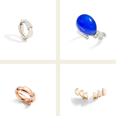
CALLA RING
RING PALLONCINO
CALLA RING
OHRCLIP ECLISSE ENDLESS