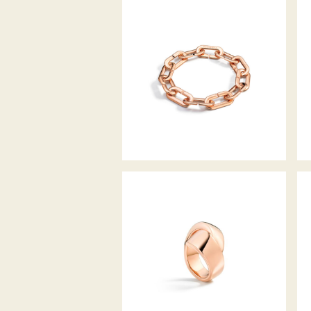
ARMBAND MON JEU
ABBRACCIO MIDI RING