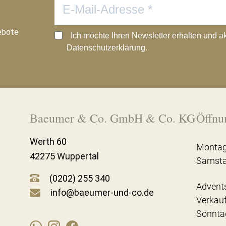
ebote
Ich möchte Ihren Newsletter erhalten und a
Datenschutzerklärung.
Baeumer & Co. GmbH & Co. KG
Öffnu
Werth 60
Montag
42275 Wuppertal
Samst
(0202) 255 340
Advent
info@baeumer-und-co.de
Verkau
Sonnta