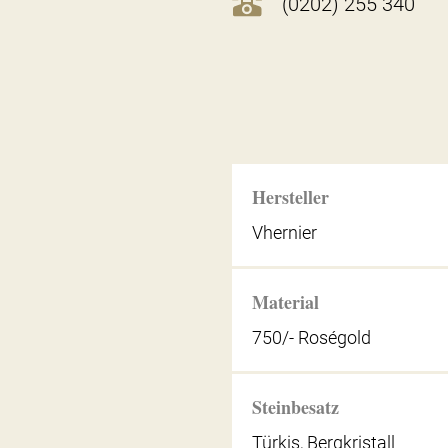
(0202) 255 340
Hersteller
Vhernier
Material
750/- Roségold
Steinbesatz
Türkis, Bergkristall