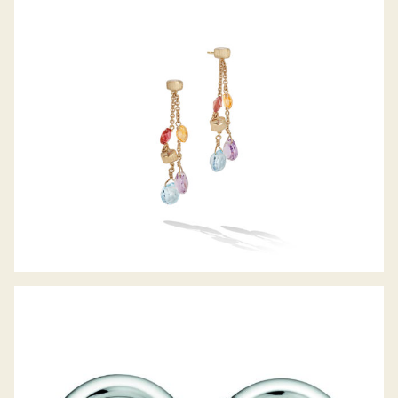
OHRHÄNGER PARADISE
OHRSTECKER SPANNRING