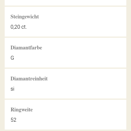
Steingewicht
0,20 ct.
Diamantfarbe
G
Diamantreinheit
si
Ringweite
52