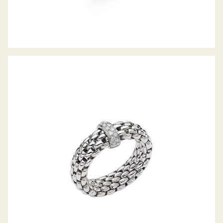
FLEX’IT RING VENDÔME KOLLEKTION