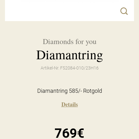
Diamonds for you
Diamantring
Artikel-Nr. F52084-010/23H16
Diamantring 585/- Rotgold
Details
769€