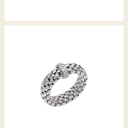
FLEX’IT RING VENDÔME KOLLEKTION