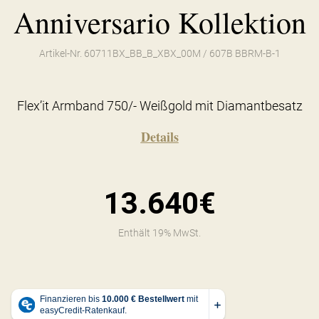
Anniversario Kollektion
Artikel-Nr. 60711BX_BB_B_XBX_00M / 607B BBRM-B-1
Flex’it Armband 750/- Weißgold mit Diamantbesatz
Details
13.640€
Enthält 19% MwSt.