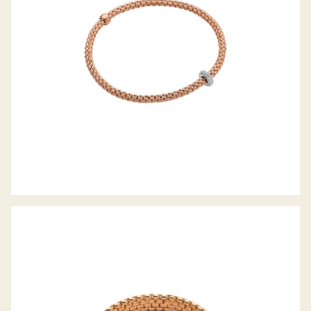
FLEX’IT ARMBAND PANORAMA
KOLLEKTION