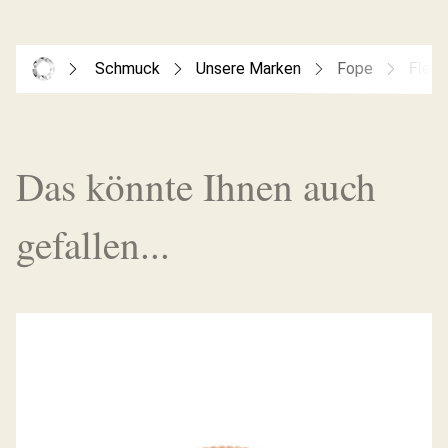
Schmuck
Unsere Marken
Fope
Flex’
Das könnte Ihnen auch
gefallen...
FLEX’IT ARMBAND PRIMA KOLLEKTION