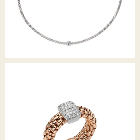
FLEX’IT RING VENDÔME KOLLEKTION