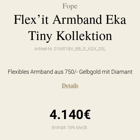
Fope
Flex’it Armband Eka
Tiny Kollektion
Artikel-Nr. 01M01BX_BB_G_XGX_00L
Flexibles Armband aus 750/- Gelbgold mit Diamant
Details
4.140€
Enthält 19% MwSt.