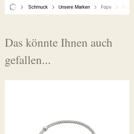
Schmuck
Unsere Marken
Fope
Flex’
Das könnte Ihnen auch
gefallen...
FLEX’IT ARMBAND PRIMA KOLLEKTION