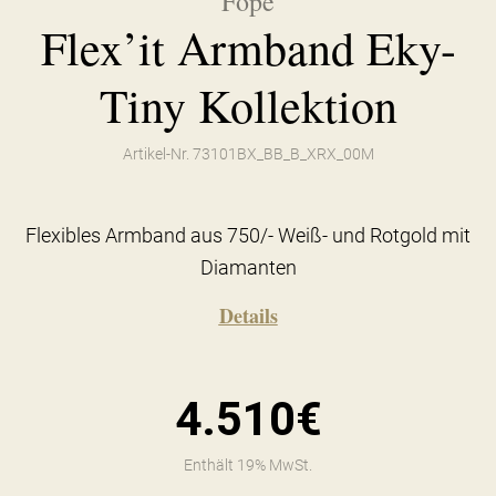
Fope
Flex’it Armband Eky-
Tiny Kollektion
Artikel-Nr. 73101BX_BB_B_XRX_00M
Flexibles Armband aus 750/- Weiß- und Rotgold mit
Diamanten
Details
4.510€
Enthält 19% MwSt.