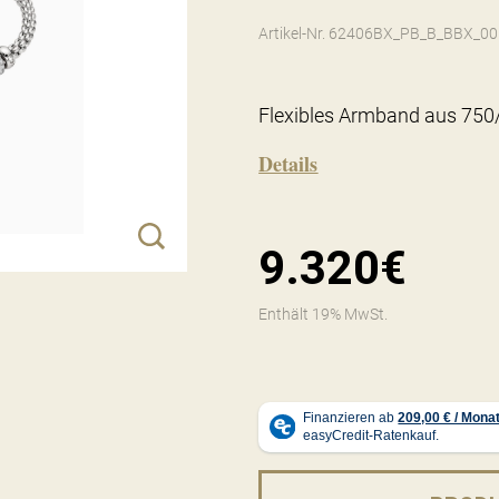
Artikel-Nr. 62406BX_PB_B_BBX_00
Flexibles Armband aus 750/
Details
9.320€
Enthält 19% MwSt.