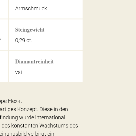
Armschmuck
Steingewicht
f
0,29 ct.
Diamantreinheit
vsi
pe Flex-it
igartiges Konzept. Diese in den
findung wurde international
tor des konstanten Wachstums des
inungsbild verbirgt ein