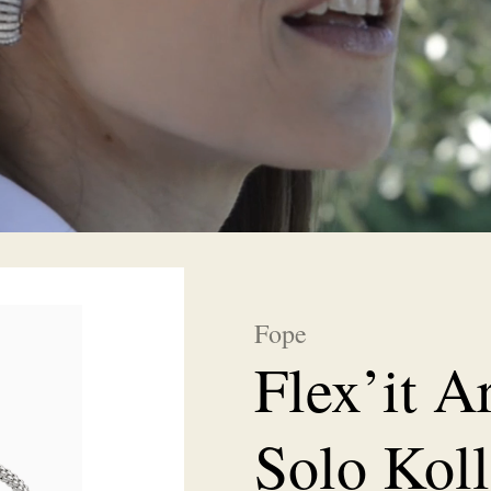
Fope
Flex’it 
Solo Koll