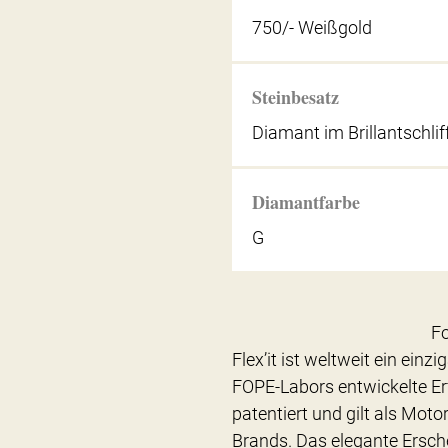
750/- Weißgold
Steinbesatz
Diamant im Brillantschlif
Diamantfarbe
G
Fo
Flex’it ist weltweit ein einz
FOPE-Labors entwickelte Er
patentiert und gilt als Mo
Brands. Das elegante Ersche