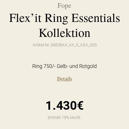
Fope
Flex’it Ring Essentials
Kollektion
Artikel-Nr. 06E08AX_XX_3_XGX_00S
Ring 750/- Gelb- und Rotgold
Details
1.430€
Enthält 19% MwSt.