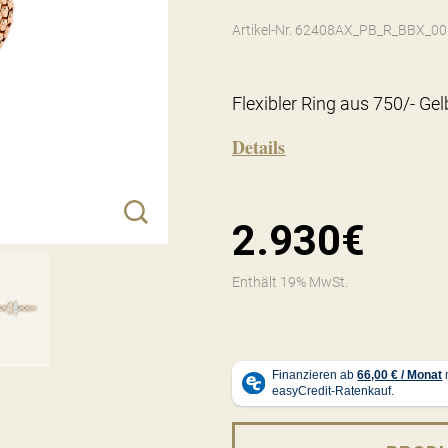
Artikel-Nr. 62408AX_PB_R_BBX_0
Flexibler Ring aus 750/- Ge
Details
2.930€
Enthält 19% MwSt.