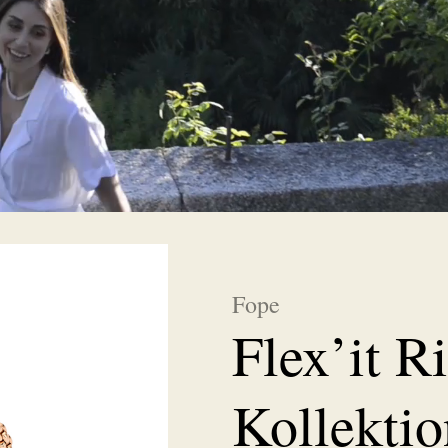
Fope
Flex’it R
Kollektio