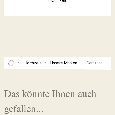
Hochzeit
Hochzeit
Unsere Marken
Gerstner
G
Das könnte Ihnen auch
gefallen...