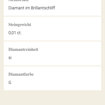
Diamant im Brillantschliff
Steingewicht
0,01 ct.
Diamantreinheit
si
Diamantfarbe
G