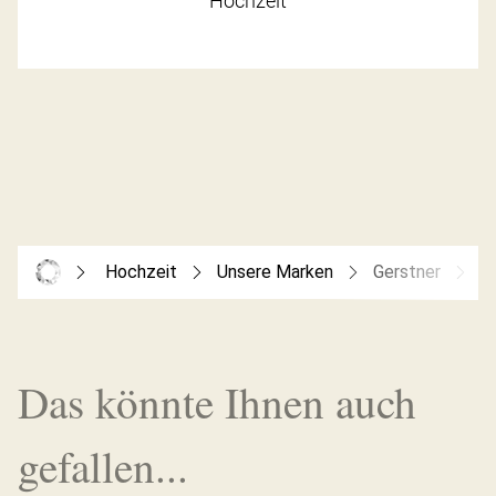
Hochzeit
Hochzeit
Unsere Marken
Gerstner
G
Das könnte Ihnen auch
gefallen...