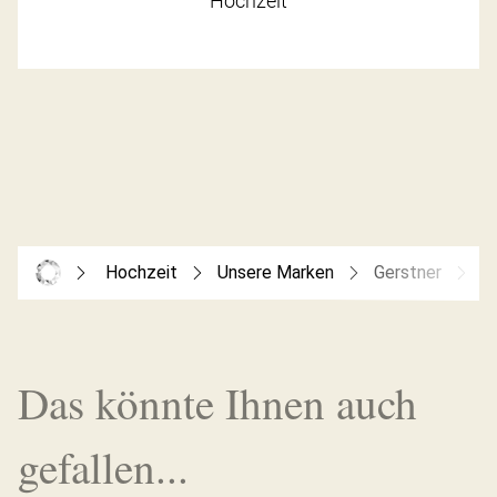
Hochzeit
Hochzeit
Unsere Marken
Gerstner
G
Das könnte Ihnen auch
gefallen...