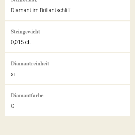
Diamant im Brillantschliff
Steingewicht
0,015 ct.
Diamantreinheit
si
Diamantfarbe
G