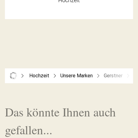
Hochzeit
Hochzeit
Unsere Marken
Gerstner
G
Das könnte Ihnen auch
gefallen...