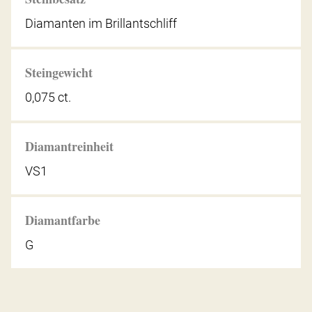
Diamanten im Brillantschliff
Steingewicht
0,075 ct.
Diamantreinheit
VS1
Diamantfarbe
G