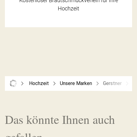
Kostenloser Brautschmuckverleih für Ihre
Hochzeit
Hochzeit
Unsere Marken
Gerstner
G
Das könnte Ihnen auch
gefallen...