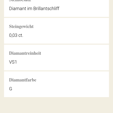
Diamant im Brillantschliff
Steingewicht
0,03 ct.
Diamantreinheit
VS1
Diamantfarbe
G