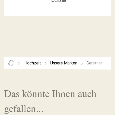
Hochzeit
Hochzeit
Unsere Marken
Gerstner
G
Das könnte Ihnen auch
gefallen...