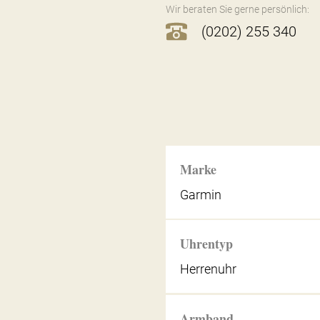
Wir beraten Sie gerne persönlich:
(0202) 255 340
Marke
Garmin
Uhrentyp
Herrenuhr
Armband