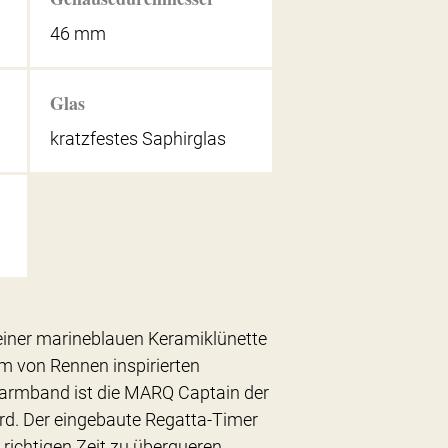
46 mm
Glas
kratzfestes Saphirglas
 einer marineblauen Keramiklünette
m von Rennen inspirierten
narmband ist die MARQ Captain der
Bord. Der eingebaute Regatta-Timer
ur richtigen Zeit zu überqueren.