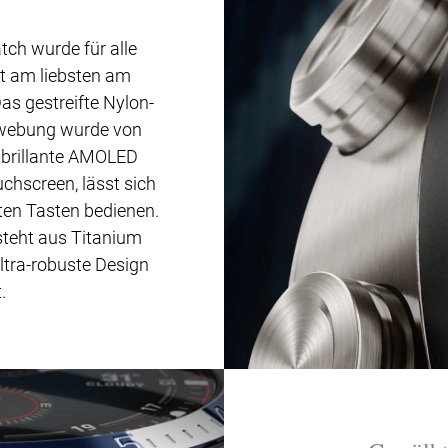
tch wurde für alle
it am liebsten am
as gestreifte Nylon-
webung wurde von
s brillante AMOLED
chscreen, lässt sich
ten Tasten bedienen.
eht aus Titanium
ltra-robuste Design
.