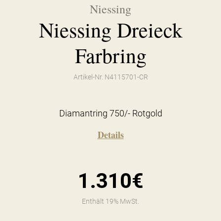
Niessing
Niessing Dreieck
Farbring
Artikel-Nr. N4115701-CR
Diamantring 750/- Rotgold
Details
1.310€
Enthält 19% MwSt.