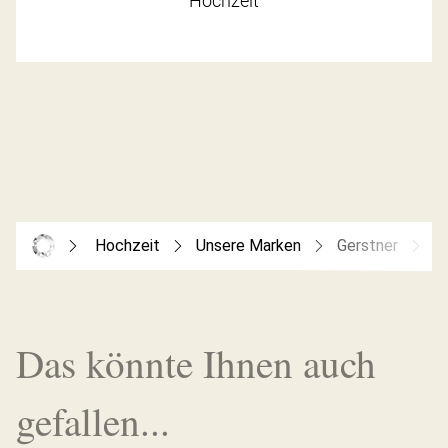
Hochzeit
Hochzeit
Unsere Marken
Gerstner
T
Das könnte Ihnen auch
gefallen...