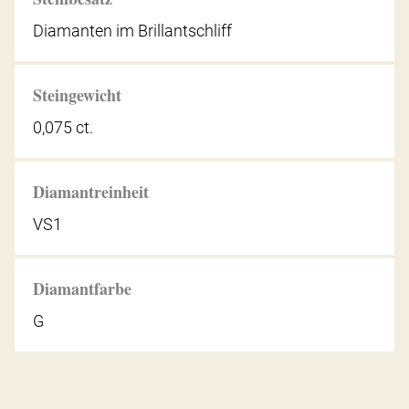
Diamanten im Brillantschliff
Steingewicht
0,075 ct.
Diamantreinheit
VS1
Diamantfarbe
G