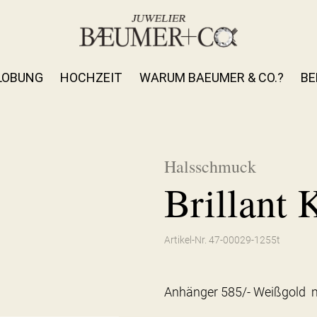
LOBUNG
HOCHZEIT
WARUM BAEUMER & CO.?
BE
Halsschmuck
Brillant 
Artikel-Nr. 47-00029-1255t
Anhänger 585/- Weißgold m