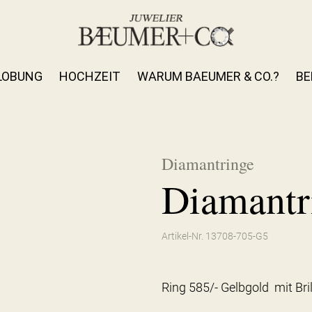
LOBUNG
HOCHZEIT
WARUM BAEUMER & CO.?
BE
Diamantringe
Diamantr
Artikel-Nr. 13708-705-G5
Ring 585/- Gelbgold mit Bri