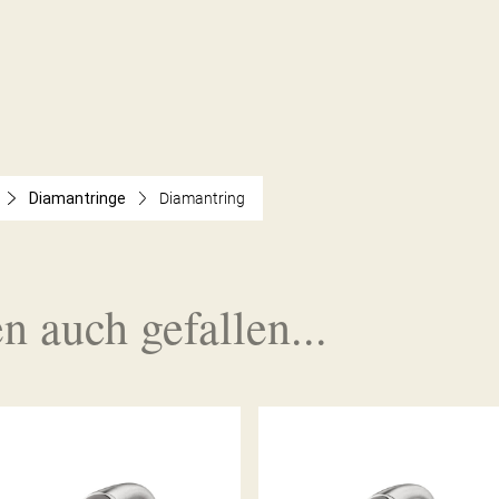
Diamantringe
Diamantring
n auch gefallen...
RING CALLA
RING CALLA