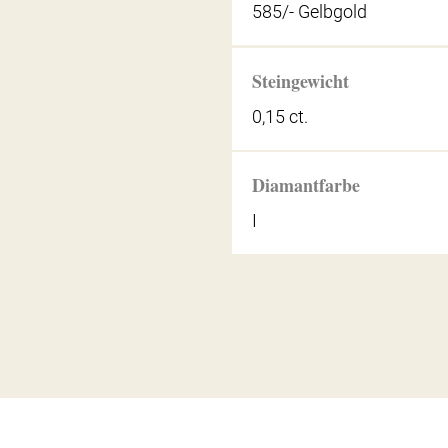
585/- Gelbgold
Steingewicht
0,15 ct.
Diamantfarbe
I