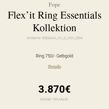
Fope
Flex’it Ring Essentials
Kollektion
Artikel-Nr. 05E04AX_XX_G_XGX_00M
Ring 750/- Gelbgold
Details
3.870€
Enthält 19% MwSt.