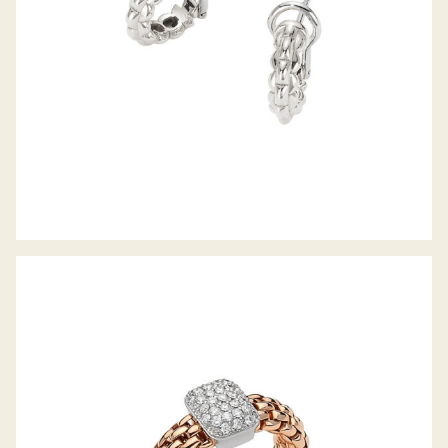
FLEX’IT RING VENDÔME KOLLEKTION