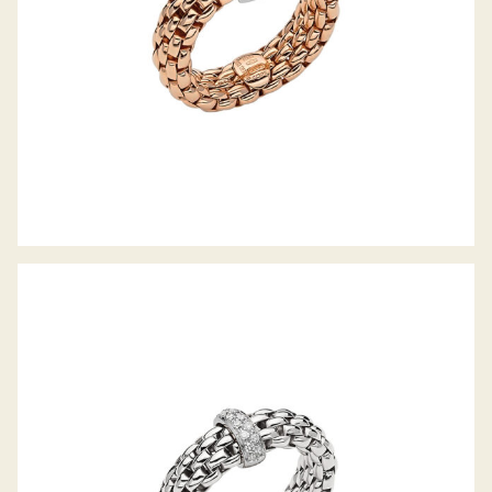
FLEX’IT RING VENDÔME KOLLEKTION