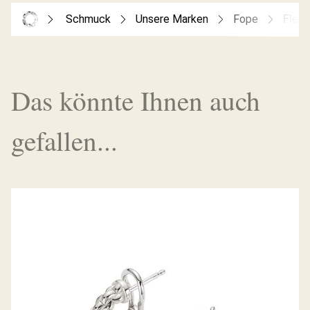
Schmuck
Unsere Marken
Fope
Flex’
Das könnte Ihnen auch
gefallen...
CREOLEN EKA TINY KOLLEKTION