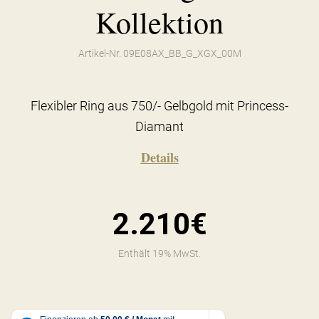
Kollektion
Artikel-Nr. 09E08AX_BB_G_XGX_00M
Flexibler Ring aus 750/- Gelbgold mit Princess-
Diamant
Details
2.210€
Enthält 19% MwSt.