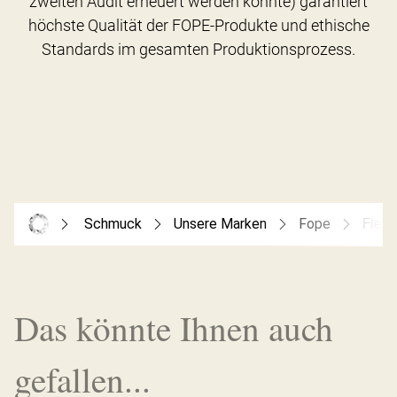
zweiten Audit erneuert werden konnte) garantiert
höchste Qualität der FOPE-Produkte und ethische
Schmuck
Unsere Marken
Fope
Flex’
Das könnte Ihnen auch
gefallen...