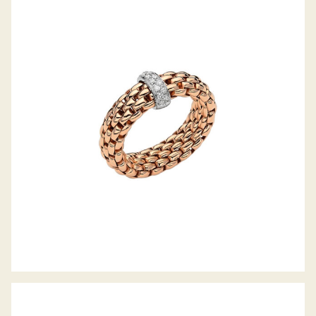
FLEX’IT RING VENDÔME KOLLEKTION