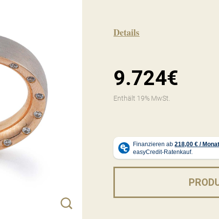
Details
9.724€
Enthält 19% MwSt.
PROD