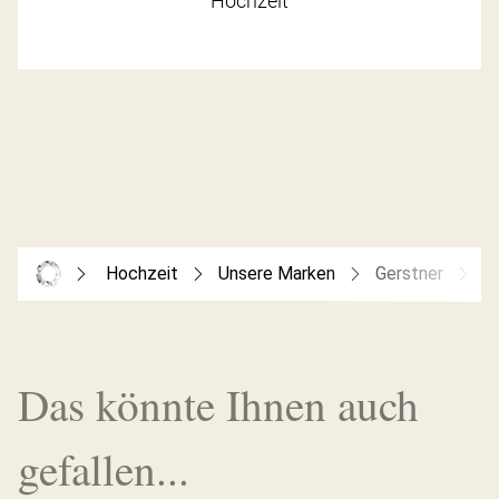
Hochzeit
Hochzeit
Unsere Marken
Gerstner
G
Das könnte Ihnen auch
gefallen...