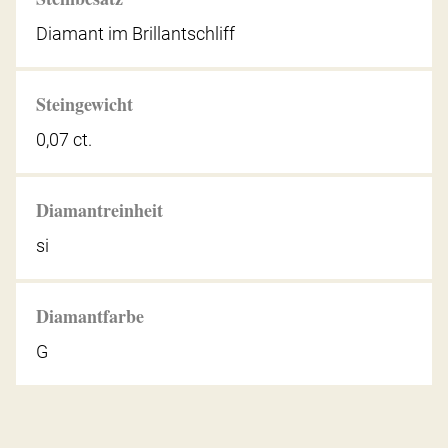
Diamant im Brillantschliff
Steingewicht
0,07 ct.
Diamantreinheit
si
Diamantfarbe
G