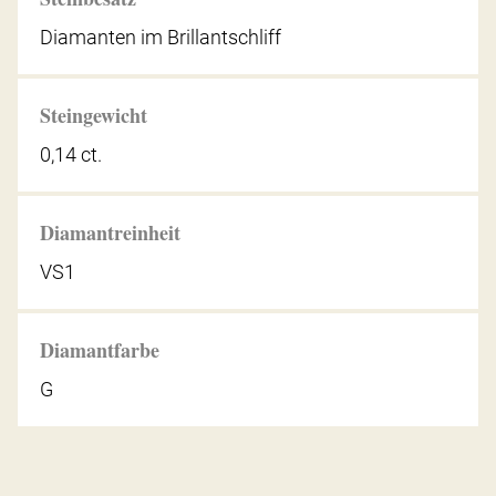
Diamanten im Brillantschliff
Steingewicht
0,14 ct.
Diamantreinheit
VS1
Diamantfarbe
G