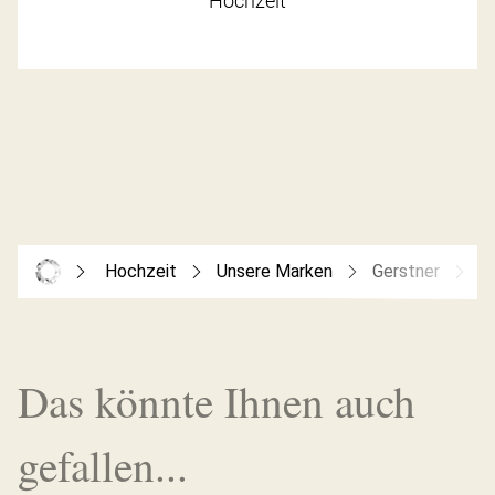
Hochzeit
Hochzeit
Unsere Marken
Gerstner
G
Das könnte Ihnen auch
gefallen...