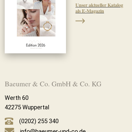
Unser aktueller Katalog
als E-Magazin
Baeumer & Co. GmbH & Co. KG
Werth 60
42275 Wuppertal
(0202) 255 340
info@baeumer-und-co.de