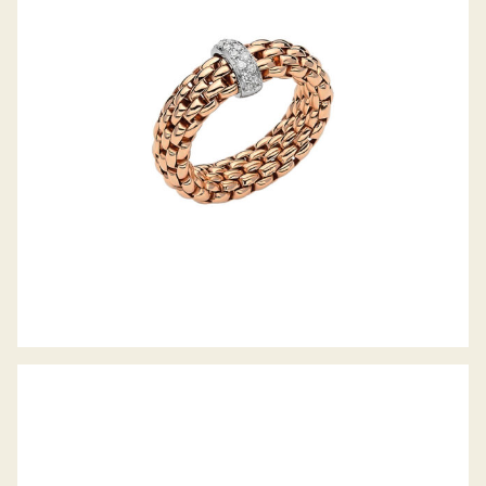
FLEX’IT RING VENDÔME KOLLEKTION