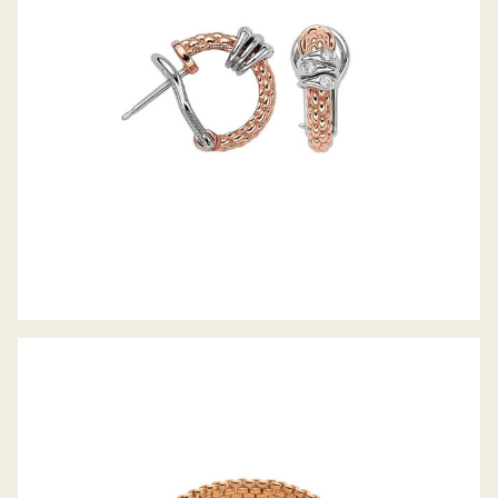
FLEX’IT ARMBAND PANORAMA
KOLLEKTION