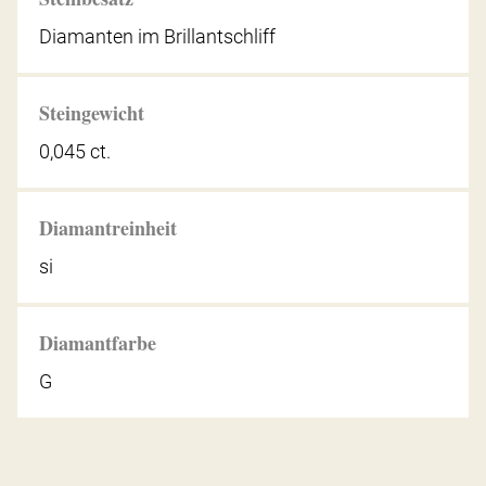
Diamanten im Brillantschliff
Steingewicht
0,045 ct.
Diamantreinheit
si
Diamantfarbe
G