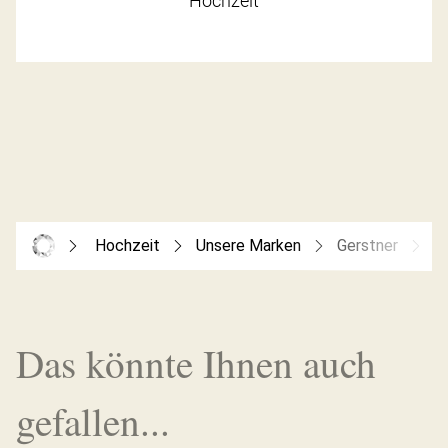
Hochzeit
Hochzeit
Unsere Marken
Gerstner
G
Das könnte Ihnen auch
gefallen...