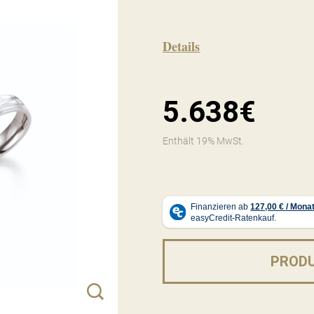
Details
5.638€
Enthält 19% MwSt.
PROD