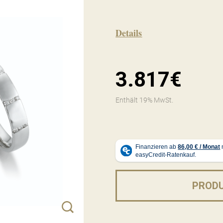
Details
3.817€
Enthält 19% MwSt.
PROD