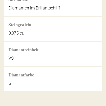
Diamanten im Brillantschliff
Steingewicht
0,075 ct.
Diamantreinheit
VS1
Diamantfarbe
G