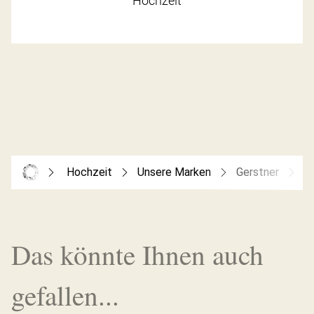
Hochzeit
Hochzeit
Unsere Marken
Gerstner
T
Das könnte Ihnen auch
gefallen...