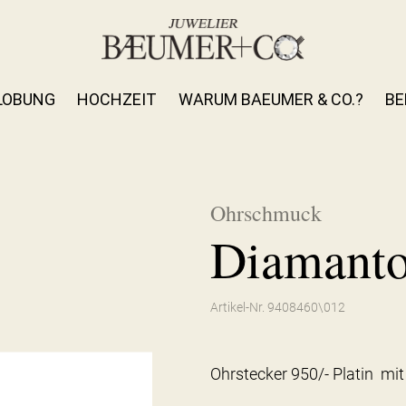
LOBUNG
HOCHZEIT
WARUM BAEUMER & CO.?
BE
Ohrschmuck
Diamanto
Artikel-Nr. 9408460\012
Ohrstecker 950/- Platin mit 