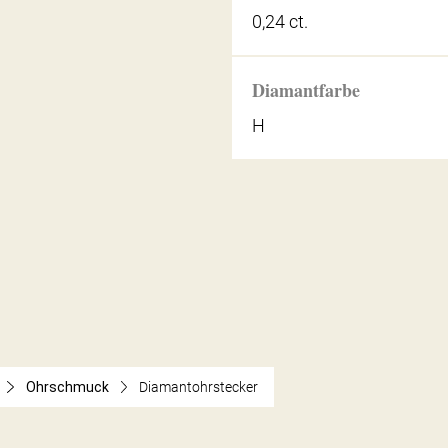
0,24 ct.
Diamantfarbe
H
Ohrschmuck
Diamantohrstecker